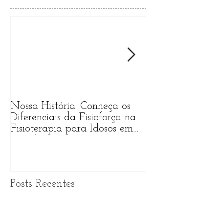
Posts Em Destaque
Nossa História: Conheça os
O que Esperar 
Diferenciais da Fisioforça na
Primeira Sessão
Fisioterapia para Idosos em
Fisioterapia na 
Fortaleza
Posts Recentes