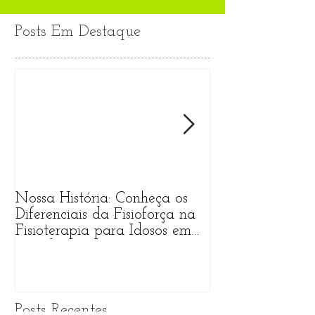
Posts Em Destaque
Nossa História: Conheça os
O que Esperar 
Diferenciais da Fisioforça na
Primeira Sessão
Fisioterapia para Idosos em
Fisioterapia na 
Fortaleza