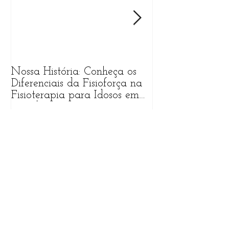
Nossa História: Conheça os
O que Esperar 
Diferenciais da Fisioforça na
Primeira Sessão
Fisioterapia para Idosos em
Fisioterapia na 
Fortaleza
Posts Recentes
Nossa História: Conheça os
Diferenciais da Fisioforça na