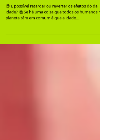
😍 É possível retardar ou reverter os efeitos do da
idade? 🤔 Se há uma coisa que todos os humanos no
planeta têm em comum é que a idade...