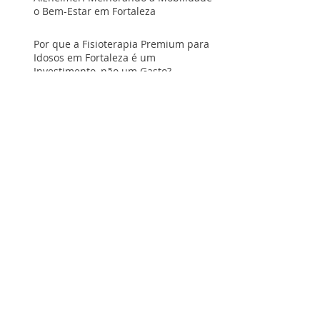
o Bem-Estar em Fortaleza
Por que a Fisioterapia Premium para
Idosos em Fortaleza é um
Investimento, não um Gasto?
Como a Fisioterapia Ajuda a Manter a
Independência e a Qualidade de Vida
na Terceira Idade
A Importância da Fisioterapia Pós-
Cirúrgica para uma Recuperação
Rápida e Segura - Atendimento em
Fortaleza
Dor no Joelho em Idosos? Fisioterapia
Personalizada é a Solução
5 Sinais de que um Idoso Pode Precisar
de Fisioterapia para Evitar Quedas